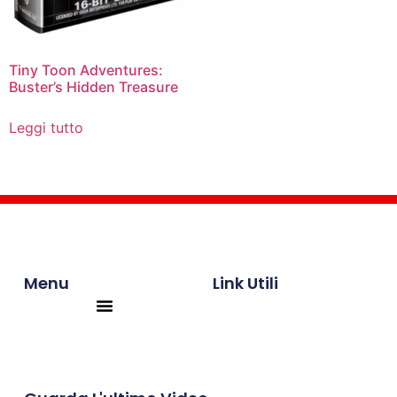
Tiny Toon Adventures:
Buster’s Hidden Treasure
Leggi tutto
Menu
Link Utili
Products search