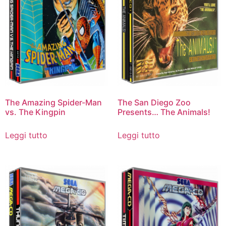
The Amazing Spider-Man
The San Diego Zoo
vs. The Kingpin
Presents… The Animals!
Leggi tutto
Leggi tutto