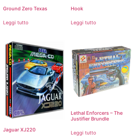
Ground Zero Texas
Hook
Leggi tutto
Leggi tutto
Lethal Enforcers – The
Justifier Brundle
Jaguar XJ220
Leggi tutto