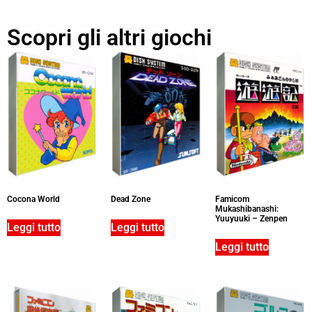
Scopri gli altri giochi
Cocona World
Dead Zone
Famicom
Mukashibanashi:
Yuuyuuki – Zenpen
Leggi tutto
Leggi tutto
Leggi tutto