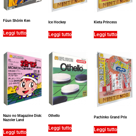
Fūun Shōrin Ken
Ice Hockey
Kieta Princess
Leggi tutto
Leggi tutto
Leggi tutto
Nazo no Magazine Disk:
Othello
Pachinko Grand Prix
Nazoler Land
Leggi tutto
Leggi tutto
Leggi tutto