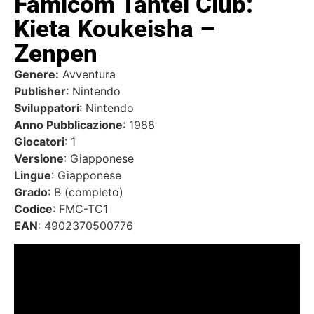
Famicom Tantei Club:
Kieta Koukeisha –
Zenpen
Genere:
Avventura
Publisher
: Nintendo
Sviluppatori
: Nintendo
Anno Pubblicazione
: 1988
Giocatori
: 1
Versione
: Giapponese
Lingue
: Giapponese
Grado
: B (completo)
Codice
: FMC-TC1
EAN
: 4902370500776
Video
Player