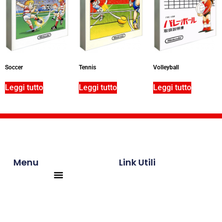
Soccer
Tennis
Volleyball
Leggi tutto
Leggi tutto
Leggi tutto
Menu
Link Utili
Products search