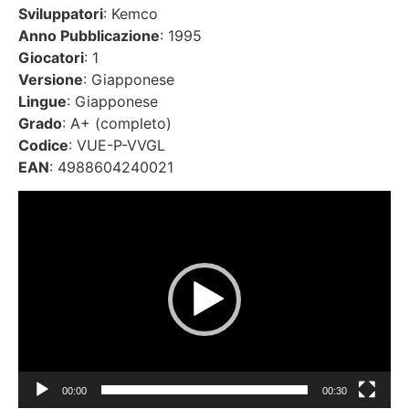
Sviluppatori
: Kemco
Anno Pubblicazione
: 1995
Giocatori
: 1
Versione
: Giapponese
Lingue
: Giapponese
Grado
: A+ (completo)
Codice
: VUE-P-VVGL
EAN
: 4988604240021
Video
Player
00:00
00:30