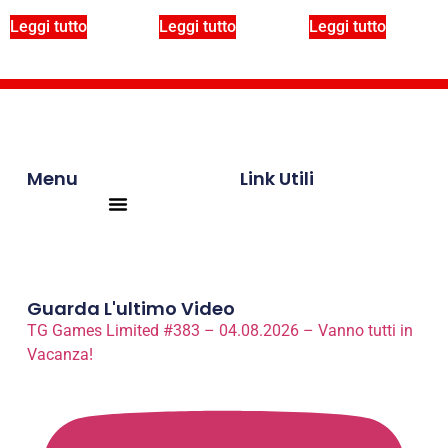
Leggi tutto
Leggi tutto
Leggi tutto
Menu
Link Utili
Products search
Guarda L'ultimo Video
TG Games Limited #383 – 04.08.2026 – Vanno tutti in
Vacanza!