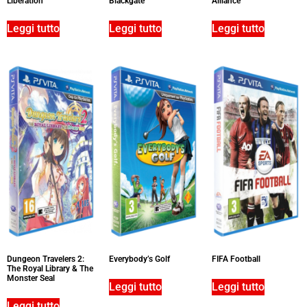
Liberation
Blackgate
Alliance
Leggi tutto
Leggi tutto
Leggi tutto
Dungeon Travelers 2:
Everybody’s Golf
FIFA Football
The Royal Library & The
Monster Seal
Leggi tutto
Leggi tutto
Leggi tutto