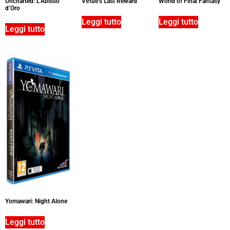
Uncharted: L’Abisso
World of Final Fantasy
Virtue’s Last Reward
d’Oro
Leggi tutto
Leggi tutto
Leggi tutto
Yomawari: Night Alone
Leggi tutto