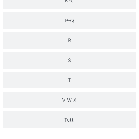
N-O
P-Q
R
S
T
V-W-X
Tutti