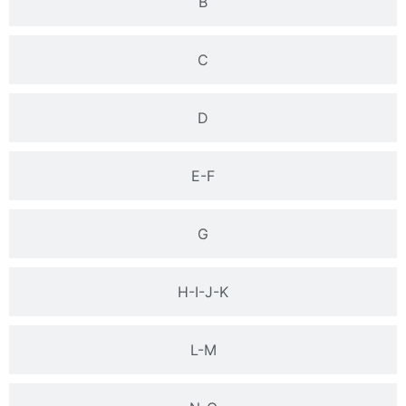
B
C
D
E-F
G
H-I-J-K
L-M