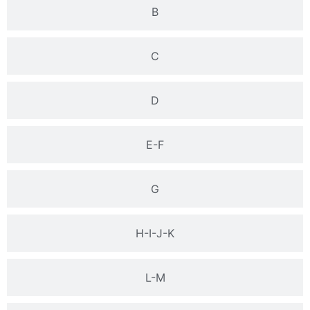
B
C
D
E-F
G
H-I-J-K
L-M