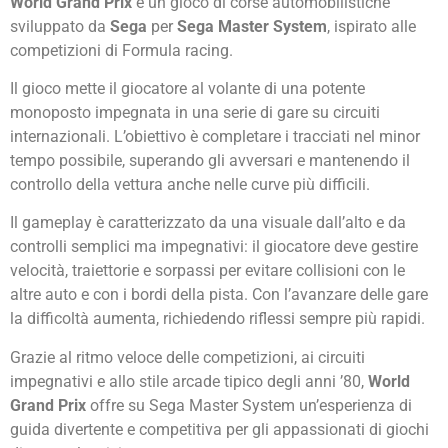
World Grand Prix
è un gioco di corse automobilistiche
sviluppato da
Sega
per
Sega Master System
, ispirato alle
competizioni di Formula racing.
Il gioco mette il giocatore al volante di una potente
monoposto impegnata in una serie di gare su circuiti
internazionali. L’obiettivo è completare i tracciati nel minor
tempo possibile, superando gli avversari e mantenendo il
controllo della vettura anche nelle curve più difficili.
Il gameplay è caratterizzato da una visuale dall’alto e da
controlli semplici ma impegnativi: il giocatore deve gestire
velocità, traiettorie e sorpassi per evitare collisioni con le
altre auto e con i bordi della pista. Con l’avanzare delle gare
la difficoltà aumenta, richiedendo riflessi sempre più rapidi.
Grazie al ritmo veloce delle competizioni, ai circuiti
impegnativi e allo stile arcade tipico degli anni ’80,
World
Grand Prix
offre su Sega Master System un’esperienza di
guida divertente e competitiva per gli appassionati di giochi