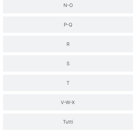
N-O
P-Q
R
S
T
V-W-X
Tutti