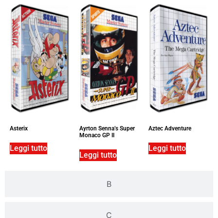
Asterix
Ayrton Senna’s Super
Aztec Adventure
Monaco GP II
Leggi tutto
Leggi tutto
Leggi tutto
B
C