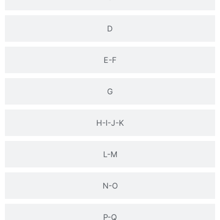
D
E-F
G
H-I-J-K
L-M
N-O
P-Q