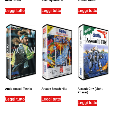
Alien Storm
Alien Syndrome
Altered Beast
Leggi tutto
Leggi tutto
Leggi tutto
Ande Agassi Tennis
Arcade Smash Hits
Assault City (Light
Phaser)
Leggi tutto
Leggi tutto
Leggi tutto