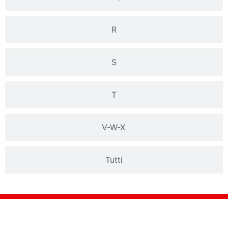
R
S
T
V-W-X
Tutti