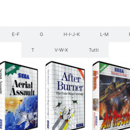
E-F
G
H-I-J-K
L-M
T
V-W-X
Tutti