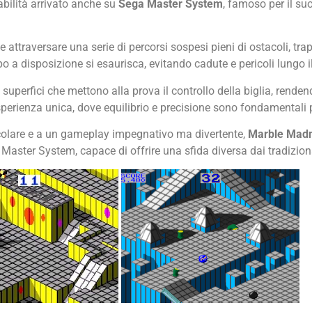
abilità arrivato anche su
Sega Master System
, famoso per il su
e attraversare una serie di percorsi sospesi pieni di ostacoli, tra
mpo a disposizione si esaurisca, evitando cadute e pericoli lungo il
 e superfici che mettono alla prova il controllo della biglia, renden
sperienza unica, dove equilibrio e precisione sono fondamentali 
ticolare e a un gameplay impegnativo ma divertente,
Marble Mad
Master System, capace di offrire una sfida diversa dai tradiziona