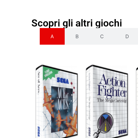
Scopri gli altri giochi
A
B
C
D