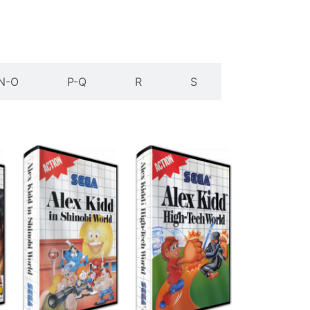
N-O
P-Q
R
S