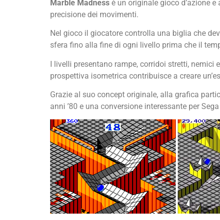
Marble Madness
è un originale gioco d’azione e 
precisione dei movimenti.
Nel gioco il giocatore controlla una biglia che dev
sfera fino alla fine di ogni livello prima che il te
I livelli presentano rampe, corridoi stretti, nemici
prospettiva isometrica contribuisce a creare un’e
Grazie al suo concept originale, alla grafica par
anni ’80 e una conversione interessante per Sega 