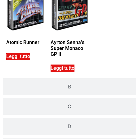
Atomic Runner
Ayrton Senna’s
Super Monaco
GP II
Leggi tutto
Leggi tutto
B
C
D