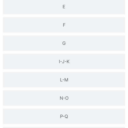
E
F
G
I-J-K
L-M
N-O
P-Q