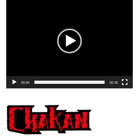
Player
00:00
00:30