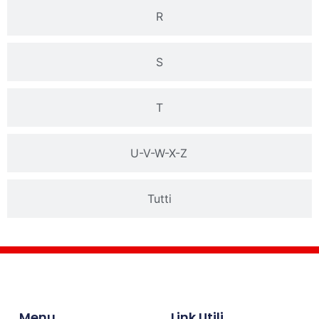
R
S
T
U-V-W-X-Z
Tutti
Menu
Link Utili