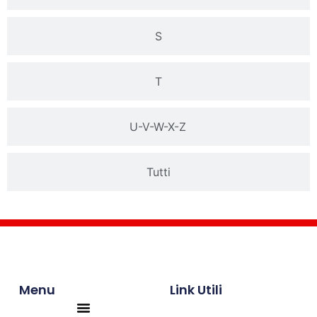
S
T
U-V-W-X-Z
Tutti
Menu
Link Utili