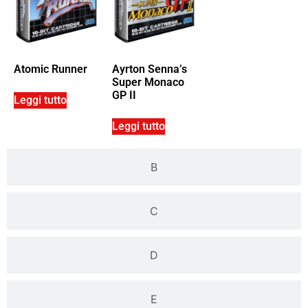
Atomic Runner
Ayrton Senna’s
Super Monaco
GP II
Leggi tutto
Leggi tutto
B
C
D
E