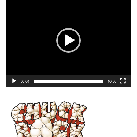
Player
00:00
00:30