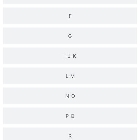
F
G
I-J-K
L-M
N-O
P-Q
R