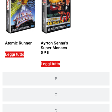
Atomic Runner
Ayrton Senna’s
Super Monaco
GP II
Leggi tutto
Leggi tutto
B
C
D