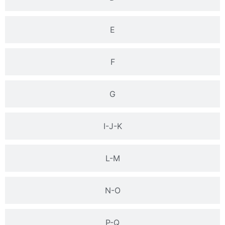
E
F
G
I-J-K
L-M
N-O
P-Q