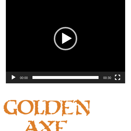
Player
00:00
00:30