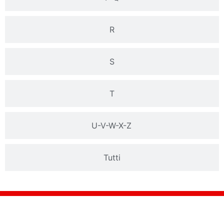
R
S
T
U-V-W-X-Z
Tutti