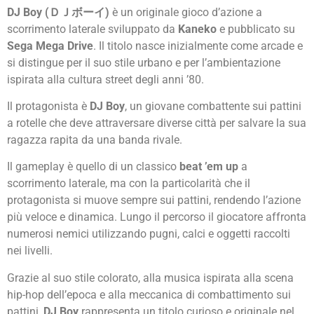
DJ Boy (ＤＪボーイ)
è un originale gioco d’azione a
scorrimento laterale sviluppato da
Kaneko
e pubblicato su
Sega Mega Drive
. Il titolo nasce inizialmente come arcade e
si distingue per il suo stile urbano e per l’ambientazione
ispirata alla cultura street degli anni ’80.
Il protagonista è
DJ Boy
, un giovane combattente sui pattini
a rotelle che deve attraversare diverse città per salvare la sua
ragazza rapita da una banda rivale.
Il gameplay è quello di un classico
beat ’em up
a
scorrimento laterale, ma con la particolarità che il
protagonista si muove sempre sui pattini, rendendo l’azione
più veloce e dinamica. Lungo il percorso il giocatore affronta
numerosi nemici utilizzando pugni, calci e oggetti raccolti
nei livelli.
Grazie al suo stile colorato, alla musica ispirata alla scena
hip-hop dell’epoca e alla meccanica di combattimento sui
pattini,
DJ Boy
rappresenta un titolo curioso e originale nel