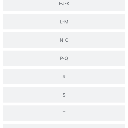
I-J-K
L-M
N-O
P-Q
R
S
T