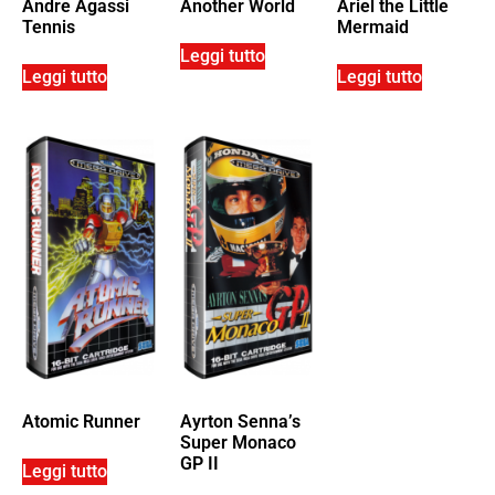
Andre Agassi
Another World
Ariel the Little
Tennis
Mermaid
Leggi tutto
Leggi tutto
Leggi tutto
Atomic Runner
Ayrton Senna’s
Super Monaco
GP II
Leggi tutto