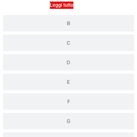
Leggi tutto
B
C
D
E
F
G