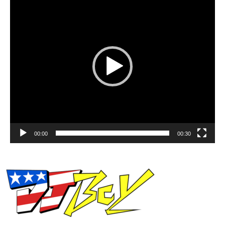
Player
00:00
00:30