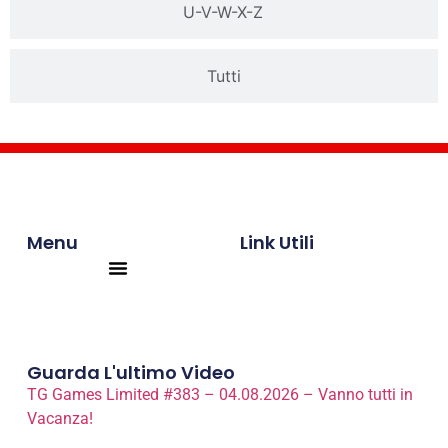
U-V-W-X-Z
Tutti
Menu
Link Utili
Products search
Guarda L'ultimo Video
TG Games Limited #383 – 04.08.2026 – Vanno tutti in
Vacanza!