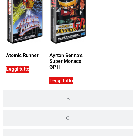
Atomic Runner
Ayrton Senna’s
Super Monaco
GP II
Leggi tutto
Leggi tutto
B
C