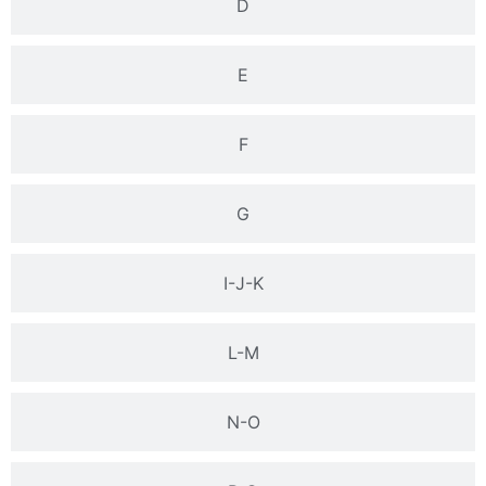
D
E
F
G
I-J-K
L-M
N-O