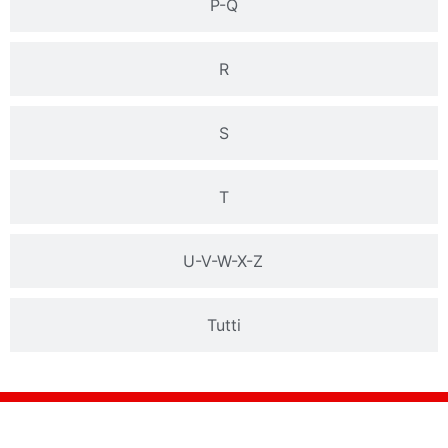
P-Q
R
S
T
U-V-W-X-Z
Tutti