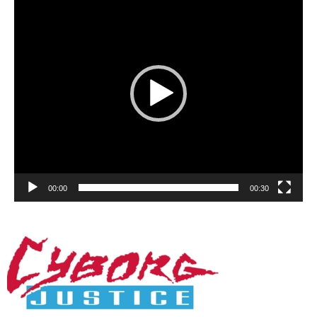
Player
00:00
00:30