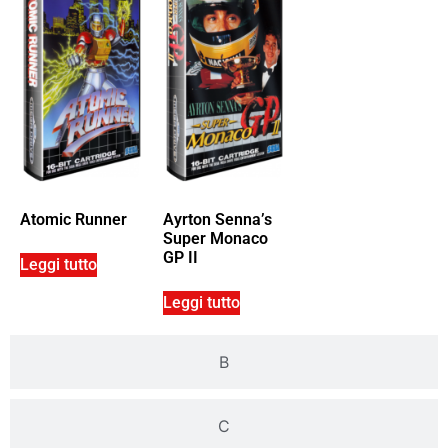
Atomic Runner
Ayrton Senna’s
Super Monaco
GP II
Leggi tutto
Leggi tutto
B
C