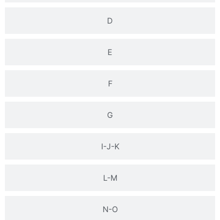
D
E
F
G
I-J-K
L-M
N-O