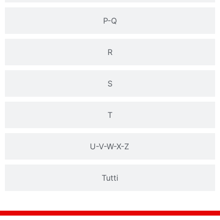
P-Q
R
S
T
U-V-W-X-Z
Tutti