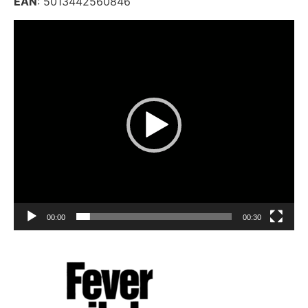
EAN
: 5013442560846
Video
Player
00:00
00:30